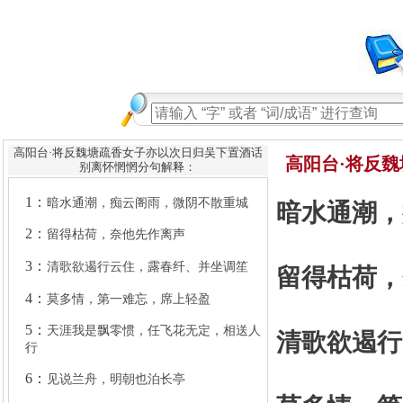
高阳台·将反魏塘疏香女子亦以次日归吴下置酒话
高阳台·将反魏
别离怀惘惘分句解释：
1：
暗水通潮，痴云阁雨，微阴不散重城
2：
留得枯荷，奈他先作离声
暗水通潮，
3：
清歌欲遏行云住，露春纤、并坐调笙
4：
莫多情，第一难忘，席上轻盈
留得枯荷，
5：
天涯我是飘零惯，任飞花无定，相送人
行
6：
见说兰舟，明朝也泊长亭
清歌欲遏行
7：
门前记取垂杨树，只藏他、三两秋莺
8：
一程程，愁水愁风，不要人听