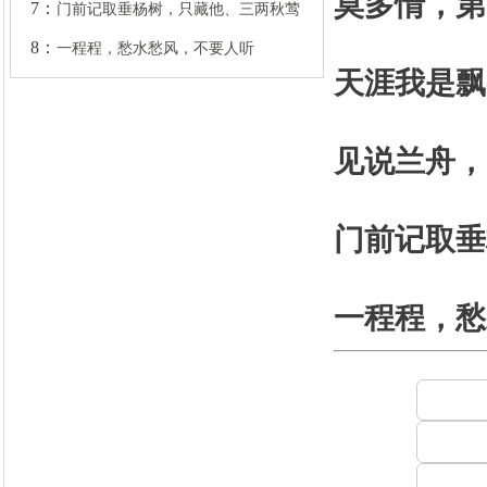
莫多情，第
天涯我是飘
见说兰舟，
门前记取垂
一程程，愁