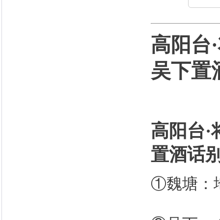
高阳台
吴下置
高阳台
置酒话
①魏塘：