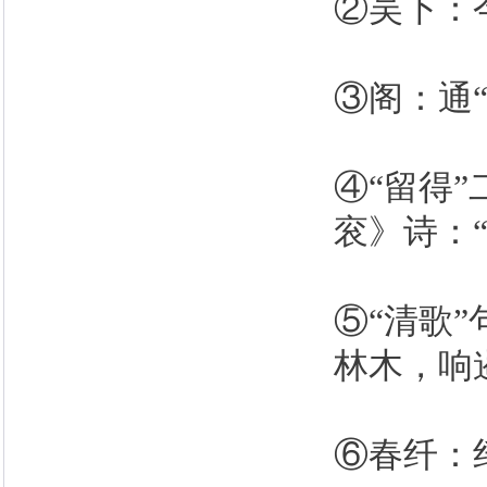
②吴下：
③阁：通
④“留得
衮》诗：
⑤“清歌
林木，响
⑥春纤：