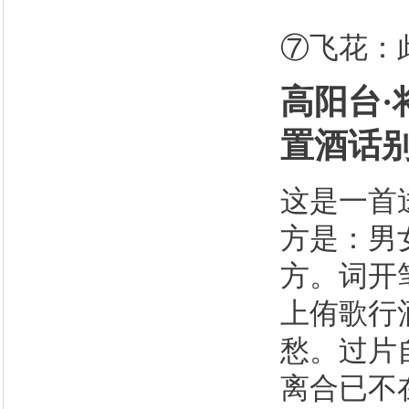
⑦飞花：
高阳台
置酒话
这是一首
方是：男
方。词开
上侑歌行
愁。过片
离合已不