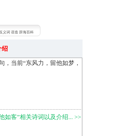
反义词
语造
辞海百科
介绍
”句，当前“东风力，留他如梦，
客”相关诗词以及介绍... >>