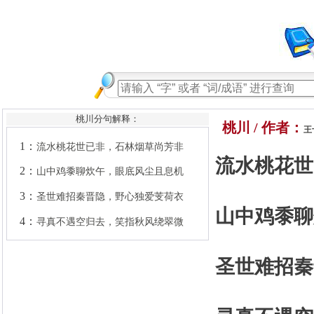
桃川分句解释：
1：
流水桃花世已非，石林烟草尚芳非
桃川 / 作者：
王
2：
山中鸡黍聊炊午，眼底风尘且息机
流水桃花世
3：
圣世难招秦晋隐，野心独爱芰荷衣
4：
寻真不遇空归去，笑指秋风绕翠微
山中鸡黍聊
圣世难招秦