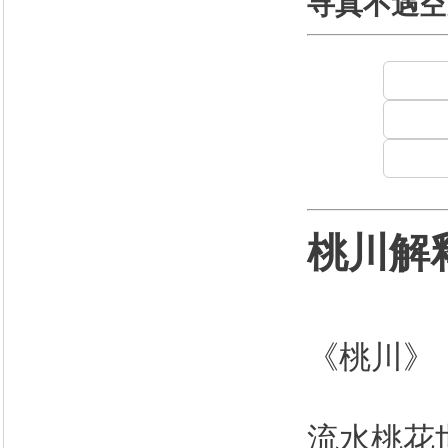
寻真不遇空
桃川解
《桃川》
流水桃花