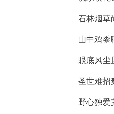
石林烟草
山中鸡黍
眼底风尘
圣世难招
野心独爱