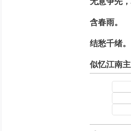
无意争先，
含春雨。
结愁千绪。
似忆江南主