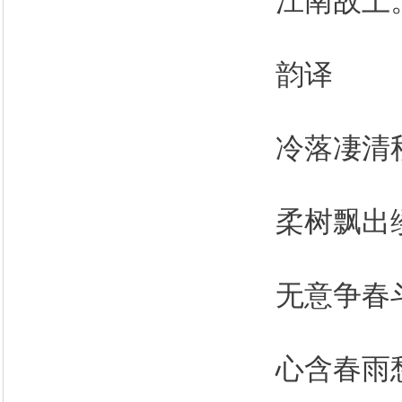
江南故土
韵译
冷落凄清
柔树飘出
无意争春
心含春雨