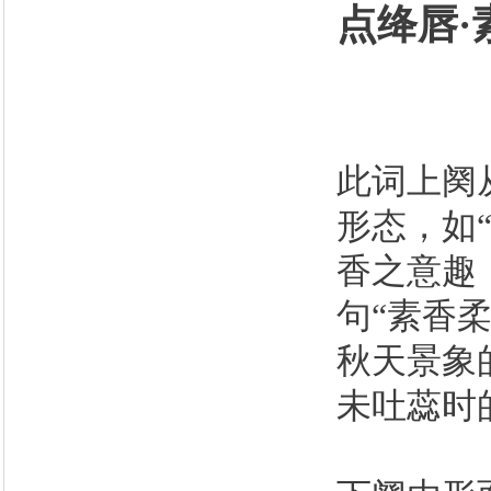
点绛唇·
此词上阕
形态，如
香之意趣
句“素香
秋天景象
未吐蕊时