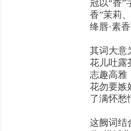
冠以“香”
香”茉莉
绛唇·素
其词大意
花儿吐露
志趣高雅
花勿要嫉
了满怀愁
这阙词结