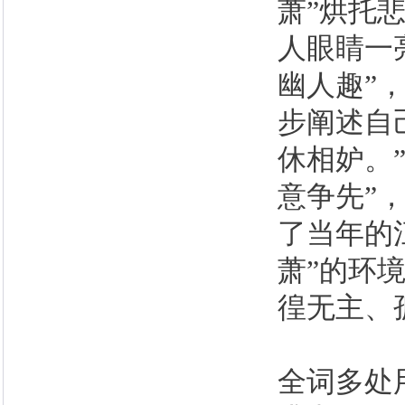
萧”烘托
人眼睛一
幽人趣”
步阐述自
休相妒。
意争先”
了当年的
萧”的环
徨无主、
全词多处