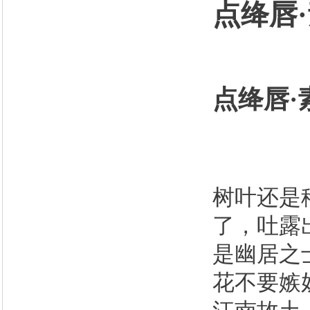
点绛唇
点绛唇·
树叶还是
了，吐露
是幽居之
花不要嫉