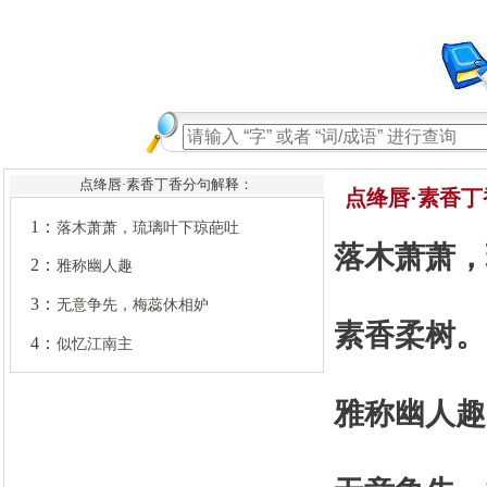
点绛唇·素香丁香分句解释：
1：
落木萧萧，琉璃叶下琼葩吐
点绛唇·素香丁香
2：
雅称幽人趣
落木萧萧，
3：
无意争先，梅蕊休相妒
4：
似忆江南主
素香柔树。
雅称幽人趣