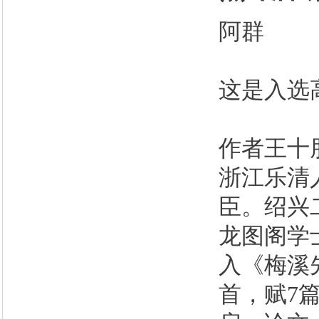
阿群
这是入选
作者王十朋
浙江乐清
臣。绍兴
龙图阁学
入《梅溪
首，赋7