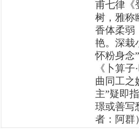
甫七律《
树，雅称
香体柔弱
艳。深栽
怀粉身念
《卜算子
曲同工之
主”疑即
璟或善写
者：阿群