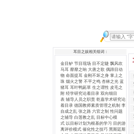
耳目之娱相关组词：
金目鲈
节目现场
目不定睫
飘风吹
马耳
靡靡之响
大唐之歌
偶蹄目动
物
命面提耳
金刚不坏之身
掌上之
珠
烟火之警
不平之鸣
杏林之光
蓝
猪耳
耳叶鸭跖草
生之谓性
皮毛之
附
经学研究论着目录
双向细目
表
辅导人员之职责
乾嘉学术研究论
着目录
德国教师素质管理之机制
李
自成之乱
张之路
六官之制
性问题
之辅导
白莲教之乱
目标中心模
式
以目标计划为根基的学习
目的游
离评价模式
催化性之技巧
黑斯廷斯
之役
十三经论着目录
目标设定理
论
展开性目的
数学之美
夏目漱
石
表现性目标
世界主要国家教师素
质管理制度之比较分析
角目鸟
虚构
目标
行为目标
米公制之制定
怛罗