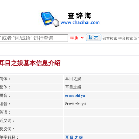
部首检索
拼音检索
近
耳目之娱基本信息介绍
简体：
耳目之娱
繁体：
耳目之娛
拼音：
er
mu
zhi
yu
读音：
ěr mù zhī yú
英语：
近义词：
反义词：
单字解释：
耳
目
之
娱