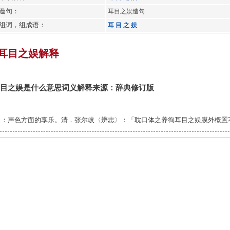
造句：
耳目之娱造句
组词，组成语：
耳
目
之
娱
耳目之娱解释
目之娱是什么意思词义解释来源：辞典修订版
1：声色方面的享乐。清．张尔岐〈辨志〉：「耽口体之养徇耳目之娱膜外概置