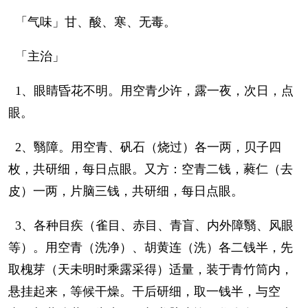
「气味」甘、酸、寒、无毒。
「主治」
1、眼睛昏花不明。用空青少许，露一夜，次日，点
眼。
2、翳障。用空青、矾石（烧过）各一两，贝子四
枚，共研细，每日点眼。又方：空青二钱，蕤仁（去
皮）一两，片脑三钱，共研细，每日点眼。
3、各种目疾（雀目、赤目、青盲、内外障翳、风眼
等）。用空青（洗净）、胡黄连（洗）各二钱半，先
取槐芽（天未明时乘露采得）适量，装于青竹筒内，
悬挂起来，等候干燥。干后研细，取一钱半，与空