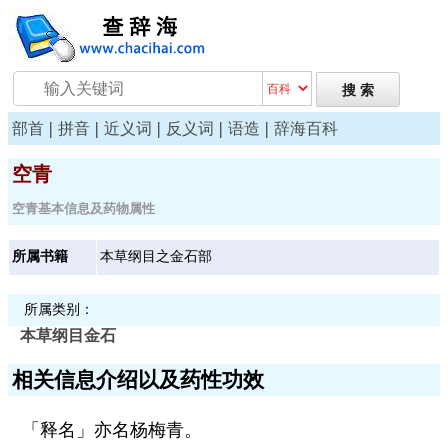
|
|
|
|
|
部首
拼音
近义词
反义词
语造
辞海百科
空青
空青基本信息及药物属性
所属书籍
本草纲目之金石部
所属类别：
本草纲目
金石
相关信息介绍以及药性功效
「释名」亦名杨梅青。