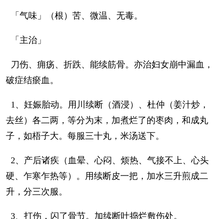
「气味」（根）苦、微温、无毒。
「主治」
刀伤、痈疡、折跌、能续筋骨。亦治妇女崩中漏血，
破症结瘀血。
1、妊娠胎动。用川续断（酒浸）、杜仲（姜汁炒，
去丝）各二两，等分为末，加煮烂了的枣肉，和成丸
子，如梧子大。每服三十丸，米汤送下。
2、产后诸疾（血晕、心闷、烦热、气接不上、心头
硬、乍寒乍热等）。用续断皮一把，加水三升煎成二
升，分三次服。
3、打伤，闪了骨节。加续断叶捣烂敷伤处。