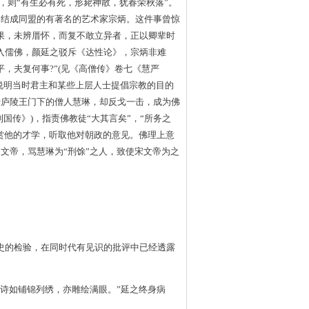
上，则“有生必有死，形毙神散，犹春荣秋落”。
之结成同盟的有著名的艺术家宗炳。这件事曾惊
果，未辨厝怀，而复不敢立异者，正以卿辈时
入儒佛，颜延之驳斥《达性论》，宗炳非难
，夫复何事?”(见《高僧传》卷七《慧严
说明当时君主和某些上层人士提倡宗教的目的
于庐陵王门下的僧人慧琳，却反戈一击，成为佛
国传》)，指责佛教徒“大其言矣”，“所务之
欣赏他的才学，听取他对朝政的意见。佛理上意
文帝，骂慧琳为“刑馀”之人，致使宋文帝为之
史的检验，在同时代有见识的批评中已经透露
诗如铺锦列绣，亦雕绘满眼。”延之终身病