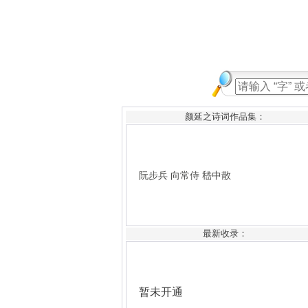
颜延之诗词作品集：
阮步兵
向常侍
嵇中散
最新收录：
暂未开通