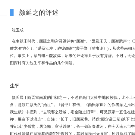
颜延之的评述
沈玉成
在南朝宋时代，颜延之和谢灵运并称“颜谢”。“爰及宋氏，颜谢腾声”(《
雕龙·时序》)，“爰及江左，称彼颜谢”(裴子野《雕虫论》)，从这些南
位。事实上，颜与谢不能敌体，后来的评论家几乎没有异辞。不过，无
图探讨有关他生平和作品的几个问题。
生平
颜氏属于随晋室南渡的门阀之一，不过在高门大姓中地位较低，比不上
含，是渡江颜氏的“始祖”，《晋书》有传。《颜氏家训》的作者颜之推
我生赋》中提到，“去琅邪之迁越，宅金陵之旧章”，可见颜家一直住在
抑，展白下以流连”，自注：“长干，旧颜家巷。靖侯(颜含谥曰靖)以下
并记其“少孤贫，居负郭，室巷甚陋”，长干邻近秦淮河，在今天南京市中
时代可能是在颜家巷的老宅中度过的，其时颜氏已无显宦，所以就成了