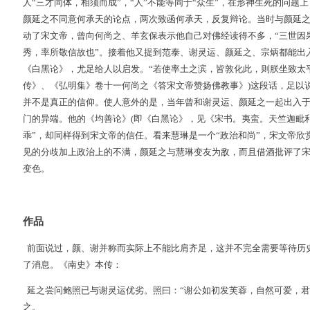
人“三才同体，相须而成”，“人”不能等同于“众生”，在形神生死的问题
颜延之不同意何承天的论点，两次致函何承天，反复辩论。当时与颜延
动了宋文帝，曾向何尚之、羊玄保表示他自己对佛经读得不多，“三世因
秀，率所敬信故也”。接着他又提到范泰、谢灵运、颜延之、宗炳都能出
《白黑论》，尤足给人以启发。“若使率土之滨，皆敦化此，则朕坐致太平
传》、《弘明集》卷十一何尚之《答宋文帝赞扬佛教事》)这段话，足以
并不是真正的信仰。使人意外的是，当年曾和谢灵运、颜延之一起出入
门的异端。他的《均善论》(即《白黑论》，见《宋书。夷蛮。天竺迦毗利
乖”，却同样得到宋文帝的信任。看来慧琳是一个“政治和尚”，宋文帝
见的分歧加上政治上的不满，颜延之与慧琳变友为敌，而且借酒批评了宋
变色。
作品
前面说过，颜、谢并称而实际上不能比肩齐足，这并不完全需要等待历
了消息。《南史》本传：
延之尝问鲍照已与谢灵运优劣。照曰：“谢公如初发芙蓉，自然可爱，君
之。