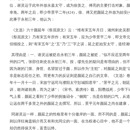
位，谢灵运于此年外放永嘉太守，成为徐羡之、傅亮的主要打击对象。
幸免。两年之后，即少帝景平二年(424)，徐、傅又把颜延之外放为始安
此事于永初三年，他认为：
《文选》六十颜延年《祭屈原文》云：“维有宋五年月日，湘州刺史吴郡
《祭屈原文》乃有宋五年所作；有宋五年，应为少帝景平二年，即文帝
但细按之，则“有宋五年”之“五”乃“三”字之误，延之贬始安太守，道
其理由是：一、谢灵运被贬在永初三年，颜延之被贬，“似不应迟至两年
州的口气，张邵任刺史在永初三年。按，缪先生的疑问是有理由的，但
因为谢的门第、身世、名望皆过于颜，所以作为“主犯”，对颜延之则是“
非是标志莅任之初。而更有力的反证则是颜延之自己的文章。《文选》卷
年十一月十一日，宋故宁远司马濮阳太守彭城阳君卒”，“景平之元，朝
训，敢询诸前典，而为之诔”；《宋书。索虏传》载，阳瓒战死，少帝下
气上看，颜延之看到了少帝的抚恤诏令，“侧闻”，当是在朝的口气，从
让远在两千多里之外的颜延之去撰写。所以，景平元年颜延之尚在建康，这
同谢灵运一样，颜延之的性格里有十分傲岸的一面。所不同的是，颜延
则以佯狂掩盖狷介而又有和光同尘的一面。在当权者心目中，他不是一
却仍然得保天年，富贵以终。