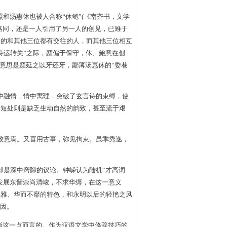
和汤惠休也被人合称“休鲍”(《南齐书，文学
略同，还是一人引用了另一人的创见，已难于
一的和其他三位都有交往的人，而其他三位相互
诗运转关”之际，颜偏于保守，休、鲍意在创
，意思是颜延之以牙还牙，鄙薄汤惠休的“委巷
中融情，情中寓理，突破了玄言诗的束缚，使
，短处则是缺乏生动自然的韵致，甚至流于艰
致意焉。又喜用古事，弥见拘束。虽乖秀逸，
却是深中窍隙的议论。钟嵘认为陆机“才高词
的发展东晋崇尚清峻，不求华缛，在这一意义
典雅、华而不靡的特色，和永明以后的轻艳之风
原因。
是指这一点而言的。作为汉语文学中修辞技巧的