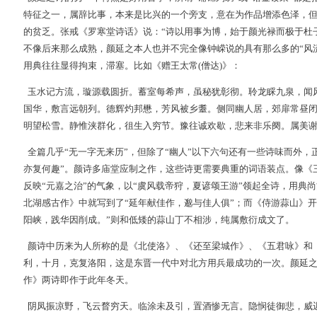
特征之一，属辞比事，本来是比兴的一个旁支，意在为作品增添色泽，
的贫乏。张戒《罗寒堂诗话》说：“诗以用事为博，始于颜光禄而极于杜
不像后来那么成熟，颜延之本人也并不完全像钟嵘说的具有那么多的“风
用典往往显得拘束，滞塞。比如《赠王太常(僧达)》：
玉水记方流，璇源载圆折。蓄室每希声，虽秘犹彰彻。聆龙睬九泉，闻
国华，敷言远朝列。德辉灼邦懋，芳风被乡耋。侧同幽人居，郊扉常昼
明望松雪。静惟浃群化，徂生入穷节。豫往诚欢歇，悲来非乐阕。属美
全篇几乎“无一字无来历”，但除了“幽人”以下六句还有一些诗味而外，
亦复何趣”。颜诗多庙堂应制之作，这些诗更需要典重的词语装点。像《
反映“元嘉之治”的气象，以“虞风载帝狩，夏谚颂王游”领起全诗，用典
北湖感古作》中就写到了“延年献佳作，邈与佳人俱”；而《侍游蒜山》
阳峡，践华因削成。”则和低矮的蒜山丁不相涉，纯属敷衍成文了。
颜诗中历来为人所称的是《北使洛》、《还至梁城作》、《五君咏》和
利，十月，克复洛阳，这是东晋一代中对北方用兵最成功的一次。颜延
作》两诗即作于此年冬天。
阴凤振凉野，飞云瞀穷天。临涂未及引，置酒惨无言。隐悯徒御悲，威