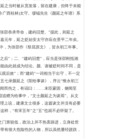
颜延之当时被从宽发落，留在建康，但终于未能
(今广西桂林)太守。缪钺先生《颜延之年谱》系
张邵恭承帝命，建屿旧楚。”据此，则延之
元嘉元年，延之贬始安太守亦应在景平二年矣。
经湘中，为张邵作《祭屈原文》，皆永初三年事。
之后”；二、“建屿旧楚”，应当是张邵刚抵湘
不能由此就成为结论。颜、谢被贬时间不同，是
以观后效”；而“建屿”一词相当于出守，不一定
五七录颜延之《阳给事诔》，序云“惟永初三
廷闻而伤之，有诏曰：……末臣蒙固，侧闻至
诏追赠为给事中，“文士颜延之为诔焉”。从文
道理上说，建康文士很多，这篇诔文并没有必要
样，“有宋五年”之“五”也就不必怀疑了。
之门第较低，政治上并不热衷躁进，立身处世
个带有很大危险性的人物，所以虽然屡经蹉跌，