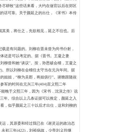
务尽耕牧”这些话来看，大约在做官以后在郊区
己的话可靠。关于颜延之的出仕，《宋书》本传
闻其美，将仕之，先欲相见，延之不往也。后
记载是有问题的。刘柳在晋未曾为尚书仆射，
大体还是可以考定的。据《晋书。王凝之妻
刘柳曾和她“谈议”。按，孙恩破会稽，王凝之
02)。所以刘柳在会稽任太守当在元兴年间。据
的姐姐，“柳为吴郡，将姐俱行”。谢瞻跟随叔
军的时间在元兴三年(404)至义熙二年
而不能晚于义熙三年，因为《宋书．沈演之传》说
熙三年。综合以上几条证据可以推定，颜延之入
文看，似乎颜延之三十以后才出仕，这和刘柳的
灵运，其原委和经过我已在《谢灵运的政治态
永初三年(422)，刘裕病故，少帝刘义符继