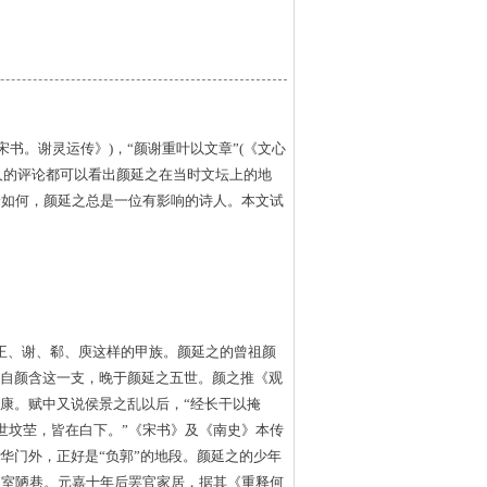
宋书。谢灵运传》)，“颜谢重叶以文章”(《文心
朝人的评论都可以看出颜延之在当时文坛上的地
论如何，颜延之总是一位有影响的诗人。本文试
王、谢、郗、庾这样的甲族。颜延之的曾祖颜
出自颜含这一支，晚于颜延之五世。颜之推《观
建康。赋中又说侯景之乱以后，“经长干以掩
七世坟茔，皆在白下。”《宋书》及《南史》本传
华门外，正好是“负郭”的地段。颜延之的少年
陋室陋巷。元嘉十年后罢官家居，据其《重释何