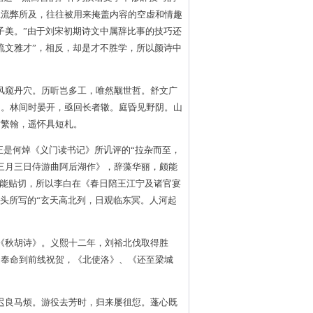
但流弊所及，往往被用来掩盖内容的空虚和情趣
子美。”由于刘宋初期诗文中属辞比事的技巧还
流文雅才”，相反，却是才不胜学，所以颜诗中
风窥丹穴。历听岂多工，唯然觏世哲。舒文广
闭。林间时晏开，亟回长者辙。庭昏见野阴。山
谢繁翰，遥怀具短札。
正是何焯《义门读书记》所讥评的“拉杂而至，
三月三日侍游曲阿后湖作》，辞藻华丽，颇能
尚能贴切，所以李白在《春日陪王江宁及诸官宴
开头所写的“玄天高北列，日观临东冥。人河起
《秋胡诗》。义熙十二年，刘裕北伐取得胜
之奉命到前线祝贺，《北使洛》、《还至梁城
迟良马烦。游役去芳时，归来屡徂愆。蓬心既