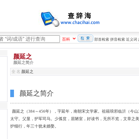
部首检索
拼音检索
近义词
颜延之
颜延之简介
全 名
颜延之
颜延之简介
颜延之（384～456年），字延年，南朝宋文学家。祖籍琅邪临沂（今
太守。父显，护军司马。少孤贫，居陋室，好读书，无所不览，文章之美
护细行，年三十犹未婚娶。