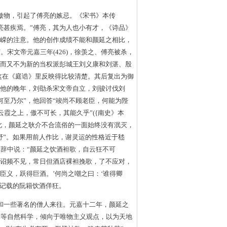
傲物，引起了傅亮的嫉忌。《宋书》本传
亮甚疾焉。”傅亮，其为人也小有才，《诗品》
钟嵘的注意。他的创作成绩不能和颜延之相比，
宋文帝元嘉三年(426)，徐羡之、傅亮被杀，
因而又不为新的当权派彭城王刘义康和刘湛、殷
，这在《庭诰》里反映得比较清楚。其后复出为御
到他的晚年，刘劭杀宋文帝自立，刘骏讨伐刘
何至乃尔”，他回答“竣尚不顾老臣，何能为陛
云霞之上，傲不可长，其能久乎”({南史》本
此，颜延之耿介不合流俗的一面始终没有泯灭，
野”。如果用前人作比，谢灵运的性格近于嵇
辞中说：“颜延之饮酒袒歌，自云狂不可
传诏频不见，常日但酒店裸袒挽歌，了不应对，
臣义，跃得巨酒。’何尚之嘲之曰：‘谁得卿
中记载的阮籍饮酒佯狂。
和一些著名的僧人来往。元嘉十二年，颜延之
算等自然科学，倾向于唯物主义观点，以为天地