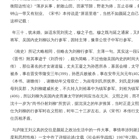
衡阳达性论》“薄岁从事，躬敛山田。田家节隙，野老为俦，言止谷稼，
钟山一带又有别业。《宋书》本传说是“屏居里巷”，当然不如颜延之自
这样记载：
年三十，犹未婚。妹适东莞刘宪之，穆之子也。穆之既与延之通家，又
将军、吴国内史刘柳以为行参军，因转主簿，豫章公世子中军行参军。
《南史》所记大略相同，但略去为刘柳行参军、主薄一句。其实这一段
《晋书》附其事迹于《刘乔传》，颇为简略，不过他做吴国内史的时间
传》，那位著名的才女谢道韫，丈夫王凝之为孙恩所杀，寡居会稽，太守
被杀，事在晋安帝隆安三年(399)，孙恩兵败被杀，事在安帝元兴元年(4
《本书。谢瞻传》，谢瞻幼年父母双亡，为叔母刘氏所抚养。刘氏是刘柳
母到吴郡，为刘柳建威长史，不久转入刘裕幕中为镇军参军。刘裕为镇军参
(406)，所以刘柳为吴国内史而兼太守的时间应当在元兴、义熙之间，
沈十一岁为“尚书仆射刘柳”所赏识，据沈演之的年岁推算，当时正是义
仕为刘柳的行参军时在义熙初，时年二十三岁左右。从《宋书》本传行
仕历相矛盾。
与庐陵王刘义真的交往是颜延之政治生活中的一件大事。事情串涉到谢
度和思想性格》一文中作了详细论述(文载《社会科学战线》1987年2期)。