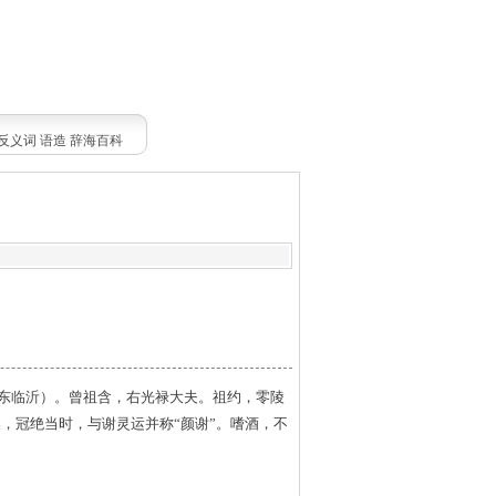
反义词
语造
辞海百科
山东临沂）。曾祖含，右光禄大夫。祖约，零陵
，冠绝当时，与谢灵运并称“颜谢”。嗜酒，不