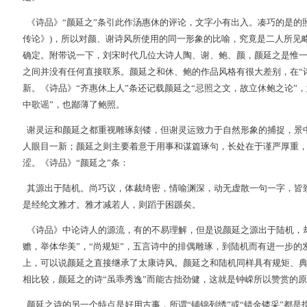
《诗品》“颜延之”条引此作汤惠休的评论，文字小有出入。凑巧的是的照
传论》)，所以对颜、谢诗风所使用的同一形象的比喻，究竟是二人所见
确定。附带说一下，刘宋时代几位大诗人陶、谢、鲍、颜，颜延之是惟
之间并没有任何直接联系。颜延之和休、鲍的作品风格有很大差别，在“
新。《诗品》“齐惠休上人”条还记载颜延之“忌照之文，故立休鲍之论”
中歌谣”，也鄙薄了鲍照。
谢灵运和颜延之都重视雕琢刻镂，但谢灵运致力于自然形象的捕捉，景
人眼目一新；颜延之则主要着意于用事和谋篇琢句，长处在于谨严厚重
涩。《诗品》“颜延之”条：
其源出于陆机。尚巧议，体裁绮密，情喻渊深，动无虚散一句一字，皆
是经纶文雅才。雅才减若人，则蹈于困踬矣。
《诗品》中论诗人的源流，有的不易理解，但是说颜延之源出于陆机，
赡，举体华美”，“尚规矩”，五言诗中的排偶雕琢，到陆机而有进一步
上，可以说颜延之直接继承了太康诗风。颜延之和陆机同样具有规矩、
相比较，颜延之的诗“虽乖秀逸”而能古拙劲健，这就是钟嵘所以赞赏的
颜延之诗的另一个特点是好用古事，所谓“铺锦列绣”或“错金镂采”都