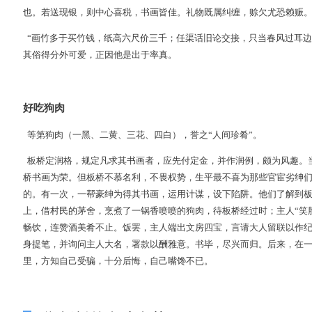
也。若送现银，则中心喜税，书画皆佳。礼物既属纠缠，赊欠尤恐赖赈
“画竹多于买竹钱，纸高六尺价三千；任渠话旧论交接，只当春风过耳边
其俗得分外可爱，正因他是出于率真。
好吃狗肉
等第狗肉（一黑、二黄、三花、四白），誉之“人间珍肴”。
板桥定润格，规定凡求其书画者，应先付定金，并作润例，颇为风趣。
桥书画为荣。但板桥不慕名利，不畏权势，生平最不喜为那些官宦劣绅
的。有一次，一帮豪绅为得其书画，运用计谋，设下陷阱。他们了解到
上，借村民的茅舍，烹煮了一锅香喷喷的狗肉，待板桥经过时；主人“笑
畅饮，连赞酒美肴不止。饭罢，主人端出文房四宝，言请大人留联以作
身提笔，并询问主人大名，署款以酬雅意。书毕，尽兴而归。后来，在
里，方知自己受骗，十分后悔，自己嘴馋不已。