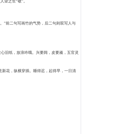
人望之生“敬”。
。”前二句写画竹的气势，后二句则双写人与
赏心旧纸，放浪吟哦。兴要阔，皮要顽，五官灵
意新花，纵横穿插。睡得迟，起得早，一日清