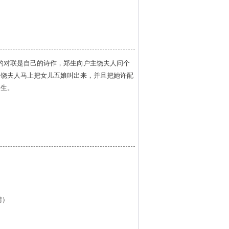
的对联是自己的诗作，郑生向户主饶夫人问个
，饶夫人马上把女儿五娘叫出来，并且把她许配
一生。
聘）