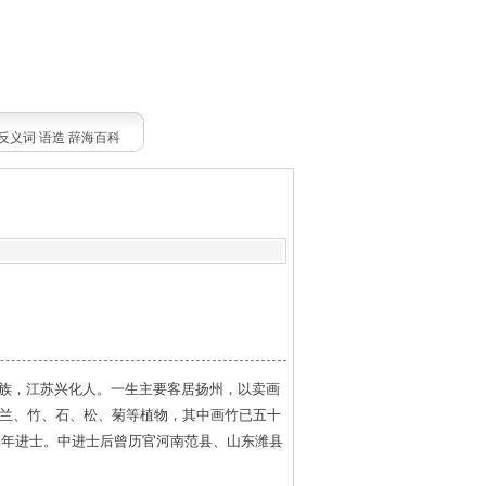
反义词
语造
辞海百科
，汉族，江苏兴化人。一生主要客居扬州，以卖画
画兰、竹、石、松、菊等植物，其中画竹已五十
元年进士。中进士后曾历官河南范县、山东潍县