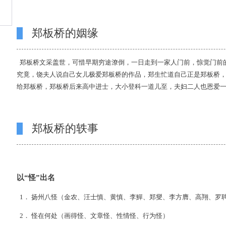
郑板桥的姻缘
郑板桥文采盖世，可惜早期穷途潦倒，一日走到一家人门前，惊觉门前
究竟，饶夫人说自己女儿极爱郑板桥的作品，郑生忙道自己正是郑板桥
给郑板桥，郑板桥后来高中进士，大小登科一道儿至，夫妇二人也恩爱
郑板桥的轶事
以“怪”出名
1． 扬州八怪（金农、汪士慎、黄慎、李鱓、郑燮、李方膺、高翔、罗
2． 怪在何处（画得怪、文章怪、性情怪、行为怪）