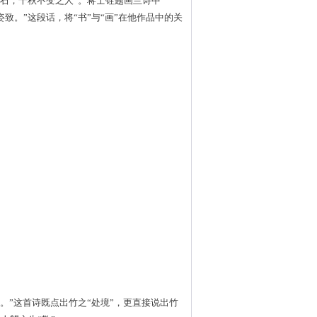
石，千秋不变之人”。蒋士铨题画兰诗中
致。”这段话，将“书”与“画”在他作品中的关
。”这首诗既点出竹之“处境”，更直接说出竹