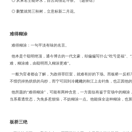
◎ 从来名士能评水，自古高僧近斗茶。（题茶馆）
◎ 删繁就简三秋树，立意标新二月花。
难得糊涂
难得糊涂：一句平淡有味的名言。
他本是个聪明绝顶，通今博古的一代文豪，却偏偏写什么“吃亏是福”、“
难，糊涂难，由聪明而入糊涂更难”。
一般为官者都会了解，为政得罪巨室，就难有好的下场。而板桥一反积
不惜扔掉热烘烘的乌纱，而宁可回到冷飕飕的秋江上去钓鱼，也正因他
他所题的“难得糊涂”，可能有两种含意，一方面似有鉴于官场中的糊涂
当系看透世态，为免多惹烦恼，不妨糊涂一点。他能保全这种糊涂，也
板桥三绝