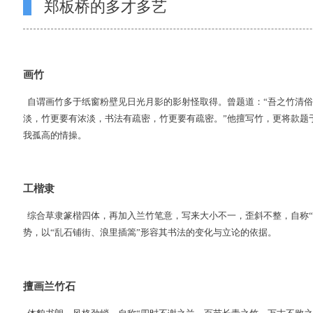
郑板桥的多才多艺
画竹
自谓画竹多于纸窗粉壁见日光月影的影射怪取得。曾题道：“吾之竹清
淡，竹更要有浓淡，书法有疏密，竹更要有疏密。”他擅写竹，更将款题
我孤高的情操。
工楷隶
综合草隶篆楷四体，再加入兰竹笔意，写来大小不一，歪斜不整，自称“
势，以“乱石铺街、浪里插篙”形容其书法的变化与立论的依据。
擅画兰竹石