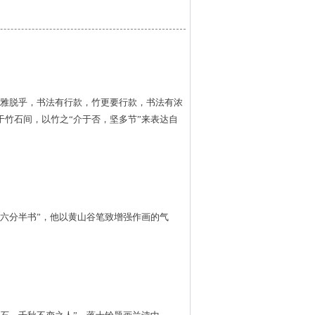
俗雅脱乎，书法有行款，竹更要行款，书法有浓
于竹石间，以竹之“介于否，坚多节”来表达自
六分半书”，他以黄山谷笔致增强作画的气