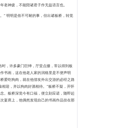
。年老神疲，不能陪诸君子作无益语言也。
。” 明明是俗不可耐的事，但出诸板桥，转觉
当时，许多豪门巨绅，厅堂点缀，常以得到板
们作书画，这在他老人家的润格里是不便声明
板桥爱吃狗肉，就在他偕友外出交游的必经之路
脸相迎，并以狗肉好酒相待。”板桥不疑，开怀
纪念。板桥深觉今有口福，便立刻应诺，随即起
一次宴席上，他偶然发现自己的书画作品挂在那