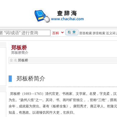
部首检索
拼音检索
近义词
郑板桥
郑板桥简介
全 名
郑板桥
郑板桥简介
郑板桥（1693—1765）清代官吏、书画家、文学家。名燮，字克柔
为生。“扬州八怪”之一。其诗、书、画均旷世独立，，世称“三绝”，擅
余年，成就最为突出。著有《板桥全集》。康熙秀才、雍正举人、乾隆
知县，有惠政。以请臻饥民忤大吏，乞疾归。