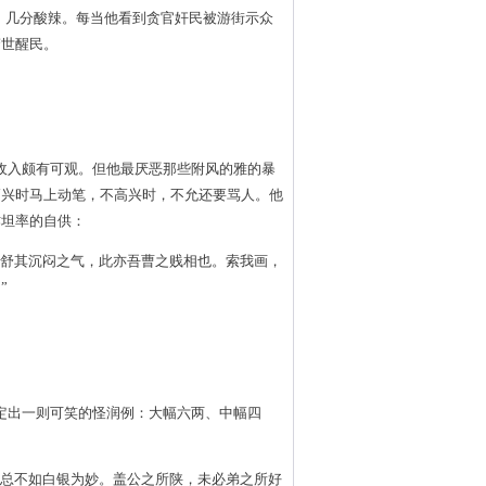
默，几分酸辣。每当他看到贪官奸民被游街示众
警世醒民。
收入颇有可观。但他最厌恶那些附风的雅的暴
高兴时马上动笔，不高兴时，不允还要骂人。他
作坦率的自供：
以舒其沉闷之气，此亦吾曹之贱相也。索我画，
”
定出一则可笑的怪润例：大幅六两、中幅四
，总不如白银为妙。盖公之所陕，未必弟之所好