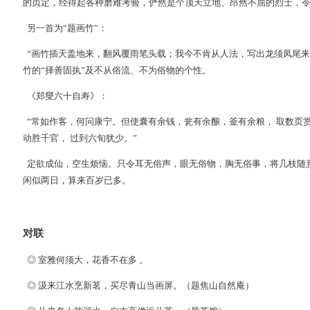
的贞定，经得起各种磨难考验，俨然是个顶天立地、昂然不屈的烈士，令
另一首为“题画竹”：
“画竹插天盖地来，翻风覆雨笔头载；我今不肯从人法，写出龙须凤尾来
竹的“择善固执”及不从俗流、不为俗物的个性。
《郑燮六十自寿》：
“常如作客，何问康宁。但使囊有余钱，瓮有余酿，釜有余粮， 取数页
动胜千官， 过到六旬犹少。”
定欲成仙，空生烦恼。只令耳无俗声，眼无俗物，胸无俗事，将几枝随
闲似两日，算来百岁已多。
对联
◎ 室雅何须大，花香不在多 。
◎ 汲来江水烹新茗，买尽青山当画屏。（题焦山自然庵）