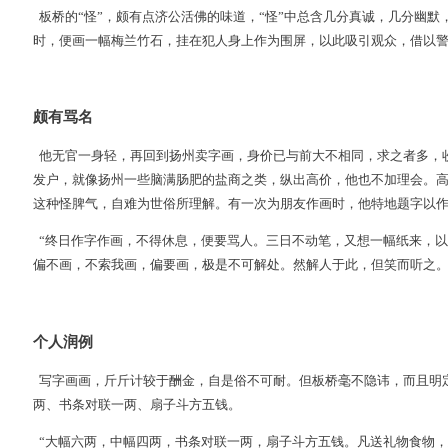
板桥的“怪”，颇有点济公活佛的味道，“怪”中总含几分真诚，几分幽
时，便画一幅梅兰竹石，挂在犯人身上作为围屏，以此吸引观众，借以
颇有骂名
他无官一身轻，再回到扬州卖字画，身价已与前大不相同，求之者多，
发户，就像扬州一些脑满肠肥的盐商之类，纵出高价，他也不加理会。
这种怪脾气，自难为世俗所理解。有一次为朋友作画时，他特地题字以
“终日作字作画，不得休息，便要骂人。三日不动笔，又想一幅纸来，
偏不画，不索我画，偏要画，极是不可解处。然解人于此，但笑而听之。
个人润例
写字画画，斤斤计较于酬金，自是俗不可耐。但板桥毫不隐讳，而且明
两、书条对联一两、扇子斗方五钱。
“大幅六两，中幅四两，书条对联一两，扇子斗方五钱。凡送礼物食物