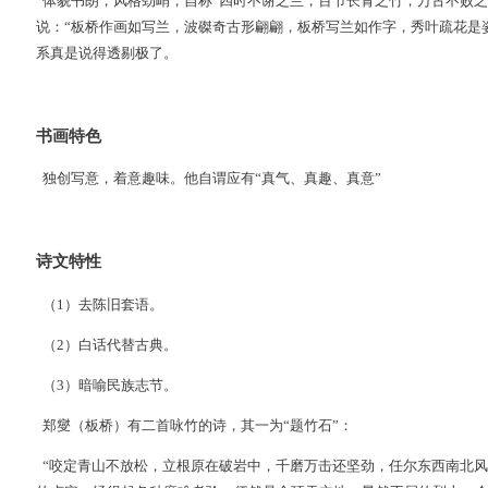
体貌书朗，风格劲峭，自称“四时不谢之兰，百节长青之竹，万古不败之
说：“板桥作画如写兰，波磔奇古形翩翩，板桥写兰如作字，秀叶疏花是姿
系真是说得透剔极了。
书画特色
独创写意，着意趣味。他自谓应有“真气、真趣、真意”
诗文特性
（1）去陈旧套语。
（2）白话代替古典。
（3）暗喻民族志节。
郑燮（板桥）有二首咏竹的诗，其一为“题竹石”：
“咬定青山不放松，立根原在破岩中，千磨万击还坚劲，任尔东西南北风