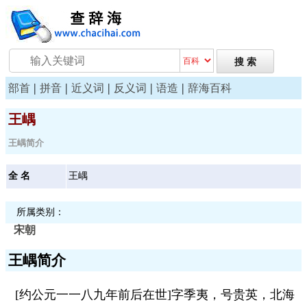
|
|
|
|
|
部首
拼音
近义词
反义词
语造
辞海百科
王嵎
王嵎简介
全 名
王嵎
所属类别：
宋朝
王嵎简介
[约公元一一八九年前后在世]字季夷，号贵英，北海