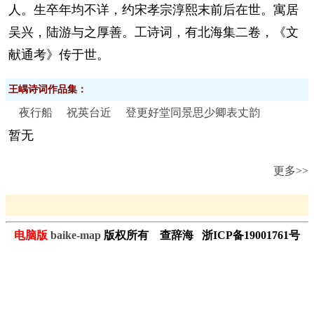
人。生卒年均不详，约宋孝宗淳熙末前后在世。寓居
吴兴，陆游与之厚善。工诗词，有北海集二卷，《文
献通考》传于世。
王嵎诗词作品集：
夜行船
祝英台近
登更好堂同景思少卿表丈韵
暂无
更多>>
电脑版
baike-map
版权所有 查辞海 浙ICP备19001761号