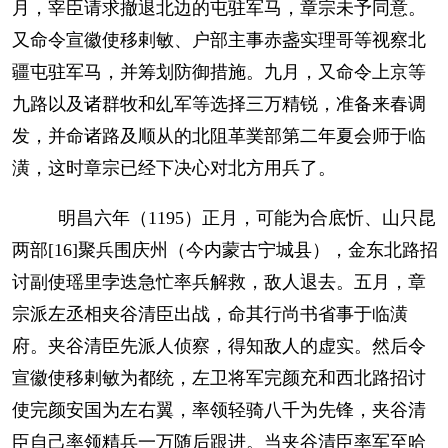
月，宰臣请求撤退北边的屯驻军马，章宗未予同意。
又命令宣徽使移剌敏、户部主事赤盏实理哥等视察北
疆屯驻军马，并筹划防御措施。九月，又命令上京等
九路以及诸群牧和乣军等选择三万精锐，准备来春调
发，并命诸路及顺从的北阻革菐部第二年夏会师于临
潢，这时章宗已经下决心对北方用兵了。
明昌六年（1195）正月，可能为合底忻、山只昆
两部[16]聚兵围庆州（今内蒙古宁城县），金东北路招
讨副使瑶里孛迭急忙率兵解救，敌人退去。五月，章
宗派左丞相夹谷清臣出战，命其行尚书省事于临潢
府。夹谷清臣先派人侦察，得知敌人的虚实。然后令
宣徽使移剌敏为都统，左卫将军完颜充和西北路招讨
使完颜安国为左右翼，率领轻骑八千为先锋，夹谷清
臣自己率领精兵一万随后跟进。当夹谷清臣率军至哈