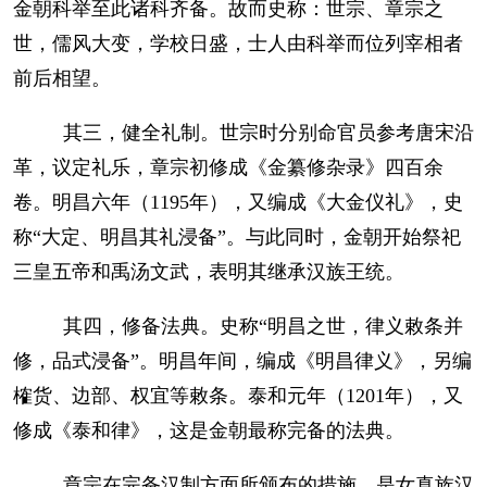
金朝科举至此诸科齐备。故而史称：世宗、章宗之
世，儒风大变，学校日盛，士人由科举而位列宰相者
前后相望。
其三，健全礼制。世宗时分别命官员参考唐宋沿
革，议定礼乐，章宗初修成《金纂修杂录》四百余
卷。明昌六年（1195年），又编成《大金仪礼》，史
称“大定、明昌其礼浸备”。与此同时，金朝开始祭祀
三皇五帝和禹汤文武，表明其继承汉族王统。
其四，修备法典。史称“明昌之世，律义敕条并
修，品式浸备”。明昌年间，编成《明昌律义》，另编
榷货、边部、权宜等敕条。泰和元年（1201年），又
修成《泰和律》，这是金朝最称完备的法典。
章宗在完备汉制方面所颁布的措施，是女真族汉