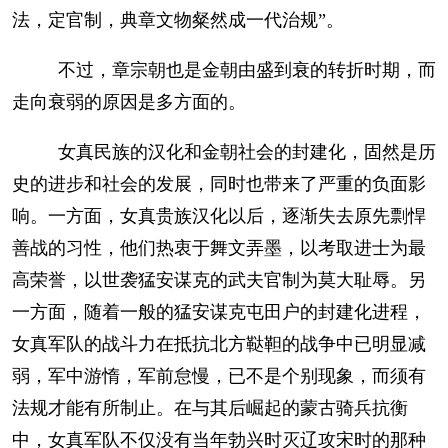
法，定官制，典章文物粲然成一代治规”。
不过，章宗朝也是金朝由盛到衰的转折时期，而
走向衰弱的原因是多方面的。
女真民族的汉化和金朝社会的封建化，固然是历
史的进步和社会的发展，同时也带来了严重的负面影
响。一方面，女真贵族汉化以后，逐渐失去原先剽悍
善战的习性，他们热衷于舞文弄墨，以考取进士为最
高荣誉，以世袭猛安谋克的武夫官制为莫大耻辱。另
一方面，随着一般的猛安谋克屯田户的封建化进程，
女真军队的战斗力在抵抗北方鞑靼的战争中已明显减
弱，军中游惰，军前怠慢，已不是个别现象，而须有
法规才能有所制止。在与其后崛起的蒙古骑兵抗衡
中，女真军队不仅没有当年勃兴时灭辽攻宋时的那种