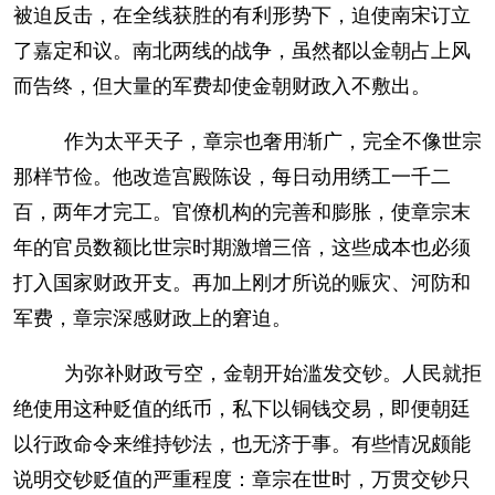
被迫反击，在全线获胜的有利形势下，迫使南宋订立
了嘉定和议。南北两线的战争，虽然都以金朝占上风
而告终，但大量的军费却使金朝财政入不敷出。
作为太平天子，章宗也奢用渐广，完全不像世宗
那样节俭。他改造宫殿陈设，每日动用绣工一千二
百，两年才完工。官僚机构的完善和膨胀，使章宗末
年的官员数额比世宗时期激增三倍，这些成本也必须
打入国家财政开支。再加上刚才所说的赈灾、河防和
军费，章宗深感财政上的窘迫。
为弥补财政亏空，金朝开始滥发交钞。人民就拒
绝使用这种贬值的纸币，私下以铜钱交易，即便朝廷
以行政命令来维持钞法，也无济于事。有些情况颇能
说明交钞贬值的严重程度：章宗在世时，万贯交钞只