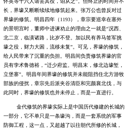
怀英等十六人请罢其役，诏从之”。但终止的时间并不
长，界壕又断断续续地修筑起来。张万公也曾反对过
界壕的修筑。明昌四年（1193），章宗要巡幸在塞外
的景明宫时，董师中进谏劝止的理由之一就是“况西、
北二京，临潢诸路，比岁不登。加以民有养马签军挑
壕之役，财力大困，流移未复”。可见，界壕的修筑，
给人民带来了沉重的负担。明昌间负责修筑界壕的官
员有孛术鲁德裕，“迁少府监。明昌末，修北边壕堑，
立堡寨”。明昌年间界壕的修筑并未能阻挡住北方游牧
部族的侵扰，章宗先后派夹谷清臣和完颜襄北伐，与
此同时，界壕的修筑也并未停止，而是一直进行。
金代修筑的界壕实际上是中国历代修建的长城的
一部分，它不单只是一条壕沟，而是一套系统的军事
防御工程，这一点，又超越了以往朝代所修的长城，