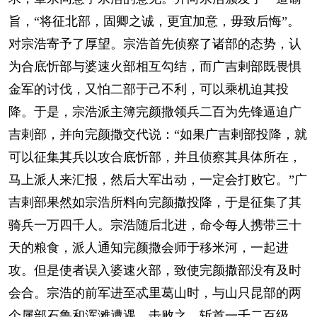
旨，“将征北部，固卿之诚，更宜加意，毋致后悔”。
对宗浩寄予了厚望。宗浩首先侦察了诸部的态势，认
为合底忻部与婆速火部相互勾结，而广吉剌部既畏惧
金军的讨伐，又怕二部于己不利，可以乘机迫其投
降。于是，宗浩派主簿完颜撒领兵二百为先锋逼迫广
吉剌部，并向完颜撒交代说：“如果广吉剌部投降，就
可以征集其兵以攻合底忻部，并且侦察其具体所在，
马上派人来汇报，然后大军出动，一定会打败它。”广
吉剌部果然如宗浩所料向完颜撒投降，于是征集了其
骑兵一万四千人。宗浩随后北进，命令每人携带三十
天的粮食，派人通知完颜撒会师于移米河，一起进
攻。但是使者误入婆速火部，致使完颜撒部没有及时
会合。宗浩的前军进至忒里葛山时，与山只昆部的两
个属部石鲁和浑滩遭遇，击败之，斩首一千二百级，