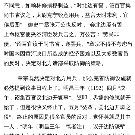
不同意，如翰林修撰移剌益，“时北边有警，诏百官集
尚书省议之，太尉克宁锐意用兵，益言天时未利，宜
俟后图”。御史中丞张万公也反对，“会北边屡有警，
上命枢密使夹谷清臣发兵击之。万公言：‘劳民非
便。’诏百官议于尚书省，遂罢兵。”章宗不得不考虑当
时国内因黄河决口所造成的经济困难以及大多数官员
的反对，决定对北方诸部采取防御的策略。
章宗既然决定对北方用兵，那么完善防御设施就
必然提到议事日程上了。明昌三年（1192）四月“戊
午，诏集百官议北边开壕事”。随即，界壕的修筑就开
始了，但是很快又终止了。五月“癸酉，罢北边开壕之
役”。终止的原因是很多官员的反对，党怀英就是其中
一人，“明年（明昌三年—笔者注），议开边防濠堑，