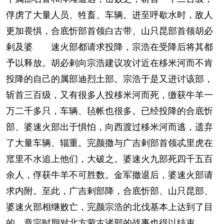
俘虏了大量人员、牲畜、车辆。进至呼歇水时，敌人
更加畏惧，合底忻部首领白古带、山只昆部首领胡必
剌及婆 速火部都请求投降，宗浩在受降后将其都
予以释放。胡必剌向宗浩建议攻讨近在移米河而不肯
投降的自己的属部迪烈土部。宗浩于是又进讨该部，
斩首三百级，又有很多人投移米河而死，缴获牛羊一
万二千多只，车辆、毡帐也很多。已经投降的合底忻
部、婆速火部出于惧怕，向西渡过移米河而逃，遗弃
了大量车辆、辎重。完颜撒与广吉剌部首领忒里虎在
窊里不水追上他们，大破之。婆速火九部死四千五百
余人，俘获牛羊不可胜数。金军撤退后，婆速火部请
求内附。至此，广吉剌部降，合底忻部、山只昆部、
婆速火部相继败亡，完颜宗浩的北伐基本上达到了目
的，章宗时期对北方蒙古诸部的战事也得以结束。