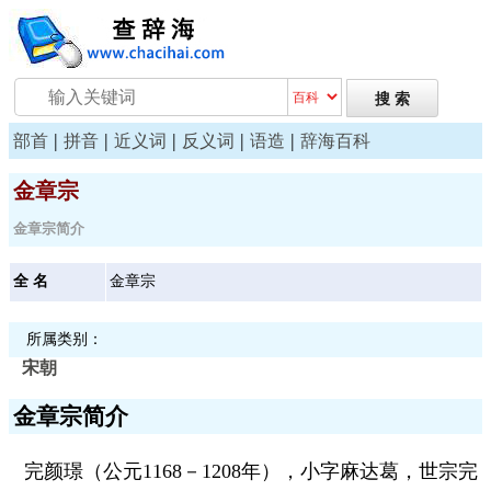
|
|
|
|
|
部首
拼音
近义词
反义词
语造
辞海百科
金章宗
金章宗简介
全 名
金章宗
所属类别：
宋朝
金章宗简介
完颜璟（公元1168－1208年），小字麻达葛，世宗完