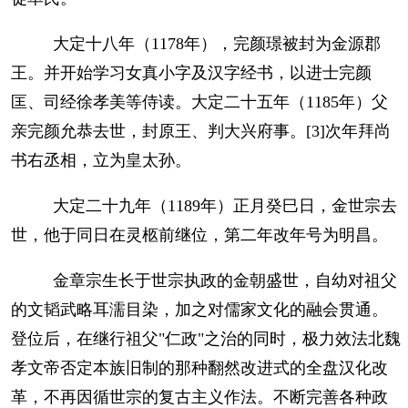
大定十八年（1178年），完颜璟被封为金源郡
王。并开始学习女真小字及汉字经书，以进士完颜
匡、司经徐孝美等侍读。大定二十五年（1185年）父
亲完颜允恭去世，封原王、判大兴府事。[3]次年拜尚
书右丞相，立为皇太孙。
大定二十九年（1189年）正月癸巳日，金世宗去
世，他于同日在灵柩前继位，第二年改年号为明昌。
金章宗生长于世宗执政的金朝盛世，自幼对祖父
的文韬武略耳濡目染，加之对儒家文化的融会贯通。
登位后，在继行祖父"仁政"之治的同时，极力效法北魏
孝文帝否定本族旧制的那种翻然改进式的全盘汉化改
革，不再因循世宗的复古主义作法。不断完善各种政