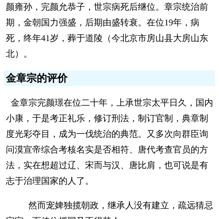
颜雍孙，完颜允恭子，世宗病死后继位。章宗统治前
期，金朝国力强盛，后期由盛转衰。在位19年，病
死，终年41岁，葬于道陵（今北京市房山县大房山东
北）。
金章宗的评价
金章宗完颜璟在位二十年，上承世宗太平日久，国内
小康，于是考正礼乐，修订刑法，制订官制，典章制
度光彩夺目，成为一伐统治的典范。又多次向群臣询
问漠宣帝综合考核名实是否相符、唐代考查官员的方
法，实在想超过辽、宋而与汉、唐比肩，也可说是有
志于治理国家的人了。
然而宠婢独揽朝政，继承人没有建立，疏远猜忌