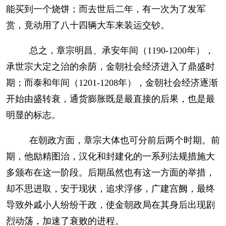
能买到一个烧饼；而去世后二年，有一次为了发军
赏，竟动用了八十四辆大车来装运交钞。
总之，章宗明昌、承安年间（1190-1200年），
承世宗大定之治的余荫，金朝社会经济进入了鼎盛时
期；而泰和年间（1201-1208年），金朝社会经济逐渐
开始由盛转衰，通货膨胀既是最直接的后果，也是最
明显的标志。
在朝政方面，章宗大体也可分前后两个时期。前
期，他励精图治，汉化和封建化的一系列法规措施大
多颁布在这一阶段。后期虽然也有这一方面的举措，
却不思进取，安于现状，追求浮侈，广建宫阙，最终
导致外戚小人纷纷干政，使金朝政局在其身后出现剧
烈动荡，加速了衰败的进程。