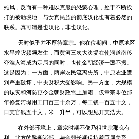
雄风，反而有一种难以克服的恐蒙心理，处于不断挨
打的被动境地，与女真民族的彻底汉化也有着必然的
联系。真可谓是也汉化，非也汉化。
天时似乎并不厚待章宗。他在位期间，中原地区
水旱蝗灾频频发生，而黄河三次大决堤在使河道南移
夺淮入海成为定局的同时，也使金朝经济一蹶不振。
这是因为：一方面，两岸农民流离失所，中原农业遭
到严重破坏，中央财税大受影响。另一方面，大规模
的赈灾和河防更令金朝财政雪上加霜，仅章宗即位那
年修复河堤用工四百三十余万，每工钱一百五十文，
日支官钱五十文，米一升半，可以想见开支浩大。
在外部环境上，章宗时期不像乃祖世宗那么有
利。北方的鞑靼诸部，与金朝长期保持着臣属关系。