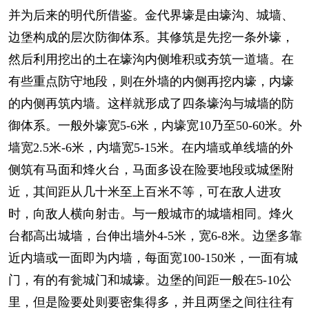
并为后来的明代所借鉴。金代界壕是由壕沟、城墙、
边堡构成的层次防御体系。其修筑是先挖一条外壕，
然后利用挖出的土在壕沟内侧堆积或夯筑一道墙。在
有些重点防守地段，则在外墙的内侧再挖内壕，内壕
的内侧再筑内墙。这样就形成了四条壕沟与城墙的防
御体系。一般外壕宽5-6米，内壕宽10乃至50-60米。外
墙宽2.5米-6米，内墙宽5-15米。在内墙或单线墙的外
侧筑有马面和烽火台，马面多设在险要地段或城堡附
近，其间距从几十米至上百米不等，可在敌人进攻
时，向敌人横向射击。与一般城市的城墙相同。烽火
台都高出城墙，台伸出墙外4-5米，宽6-8米。边堡多靠
近内墙或一面即为内墙，每面宽100-150米，一面有城
门，有的有瓮城门和城壕。边堡的间距一般在5-10公
里，但是险要处则要密集得多，并且两堡之间往往有