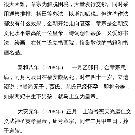
很大困难。章宗为解脱困境，大量发行交钞。同时采
用通检推排、括田等办法，以增加赋税。但这些作法
都没有什么效果，金朝开始走向衰落。章宗是金朝汉
文化水平最高的一位皇帝，诗词创作甚多，又爱好书
法、绘画，在朝中设立书画院，搜集散佚的书籍和书
画名品。
泰和八年（1208年）十一月乙卯日，金章宗患
病，同月丙辰日在福安殿病死，时年四十一岁。立遗
诏说：“朕尚无子，贾氏、范氏已经怀孕，即将分娩，
如果两妃中生下男孩，就马上立为皇帝。”
大安元年（1208年）正月，上谥号宪天光运仁文
义武神圣英孝皇帝，庙号章宗。同年二月甲申日，葬
于道陵。