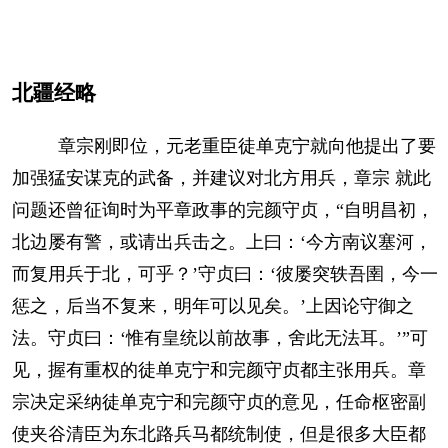
北疆经略
章宗刚即位，元老重臣徒单克宁就向他提出了要
加强猛安谋克的武备，并建议对北方用兵，章宗 就此
问题还曾征询时为平章政事的完颜守贞，“自明昌初，
北边屡有警，或请出兵击之。上曰：‘今方南议塞河，
而复用兵于北，可乎？’守贞曰：‘彼屡突轶吾圉，今一
惩之，后当不复来，明年可以见矣。’上因论守御之
法。守贞曰：‘惟有皇统以前故事，舍此无法耳。’”可
见，握有重权的徒单克宁和完颜守贞都主张用兵。章
宗决定采纳徒单克宁和完颜守贞的意见，任命枢密副
使夹谷清臣为东北路兵马都统制使，但是很多大臣都