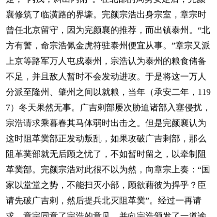
襄修筑了临潢路的界壕。完颜宗浩出身宗室，章宗时
曾任北京留守，因为完颜襄的推荐，而出镇泰州。“北
方有警，命宗浩佩金虎符驻泰州便宜从事。”章宗又派
上京等路军万人屯戍泰州，宗浩认为泰州的粮食储备
不足，并且敌人暂时不会发动进攻。于是将这一万人
分派至隆州、肇州之间以就粮，当年（承安二年，119
7）冬天果然无事。广吉剌部屡次胁迫诸部入塞侵扰，
宗浩请求乘暮春其马体弱时出击之。但是完颜襄认为
这时阻革菐部正发动叛乱，如果攻破广吉剌部，那么
阻革菐部就无后顾之忧了，不如暂时留之，以牵制阻
革菐部。完颜宗浩对此很不以为然，向章宗上奏：“国
家以堂堂之势，不能扫灭小部，顾欲藉彼为捍乎？臣
请先破广吉剌，然后提兵北灭阻革菐”。经过一再请
求，章宗同意了宗浩的意见。并向宗浩颁发了一道谕