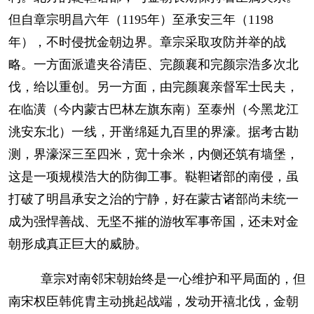
但自章宗明昌六年（1195年）至承安三年（1198
年），不时侵扰金朝边界。章宗采取攻防并举的战
略。一方面派遣夹谷清臣、完颜襄和完颜宗浩多次北
伐，给以重创。另一方面，由完颜襄亲督军士民夫，
在临潢（今内蒙古巴林左旗东南）至泰州（今黑龙江
洮安东北）一线，开凿绵延九百里的界濠。据考古勘
测，界濠深三至四米，宽十余米，内侧还筑有墙堡，
这是一项规模浩大的防御工事。鞑靼诸部的南侵，虽
打破了明昌承安之治的宁静，好在蒙古诸部尚未统一
成为强悍善战、无坚不摧的游牧军事帝国，还未对金
朝形成真正巨大的威胁。
章宗对南邻宋朝始终是一心维护和平局面的，但
南宋权臣韩侂胄主动挑起战端，发动开禧北伐，金朝