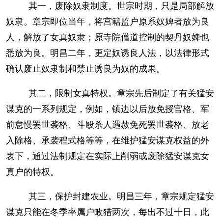
其一，废除奴隶制度。世宗时期，只是局部解放
奴隶。章宗即位当年，将宫籍监户原系奴婢者放为良
人，解放了女真奴隶；原寺院僧道控制的契丹奴婢也
悉放为良。明昌二年，更定奴诱良人法，以法律形式
确认废止奴隶制和禁止诱良为奴的成果。
其二，限制女真特权。章宗先后制定了有关猛安
谋克的一系列规定，例如，镇边以后放免授官格、军
前怠慢罢世袭格、斗殴杀人遇赦免死罢世袭格、放老
入除格、承袭程式格等等，在维护猛安谋克权益的外
表下，通过法制规定在实际上削弱或废除猛安谋克女
真户的特权。
其三，保护封建农业。明昌三年，章宗规定猛安
谋克只能在冬季率属户畋猎两次，每出不过十日，此