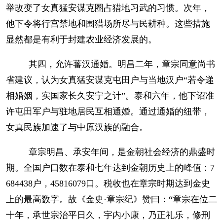
举改变了女真猛安谋克圈占猎地习武的习惯。次年，
他下令将行宫禁地和围猎场所尽与民耕种。这些措施
显然都是有利于封建农业经济发展的。
其四，允许蕃汉通婚。明昌二年，章宗同意尚书
省建议，认为女真猛安谋克屯田户与当地汉户“若令递
相婚姻，实国家长久安宁之计”。泰和六年，他下诏准
许屯田军户与驻地居民互相通婚。通过通婚的纽带，
女真民族加速了与中原汉族的融合。
章宗明昌、承安年间，是金朝社会经济的鼎盛时
期。全国户口数在泰和七年达到金朝历史上的峰值：7
684438户，45816079口。税收也在章宗时期达到金史
上的最高数字。故《金史·章宗纪》赞曰：“章宗在位二
十年，承世宗治平日久，宇内小康，乃正礼乐，修刑