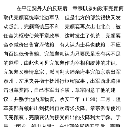
在平定契丹人的反叛后，章宗以参知政事完颜裔
取代完颜襄统率北边军队，但是北方的部族很快又发
动叛乱，完颜裔镇压不利，完颜襄再次出屯北京，被
任命为枢密使兼平章政事。这时发生了饥荒，完颜襄
命令减价出售官府储粮。有人认为士兵也缺粮，不应
向百姓低价售粮。完颜襄却认为只要民足没有兵不足
的道理，由此也可见完颜襄作为宰相和统帅的才识。
完颜襄又奏请章宗，派同判大睦亲府事完颜宗浩出军
泰州，左丞夹谷衡于抚州行枢密院事，出军西北路阻
击阻革菐部，自己率军出临潢，章宗同意了他的建
议，并赐予他内库物资。承安三年（1198）二月，阻
革菐部首领斜出到抚州再次请求投降。章宗派专使询
问完颜襄，完颜襄认为接受斜出的投降利大于弊。于
是，“丙戌，斜出内附”。在北部的局势安定后，完颜