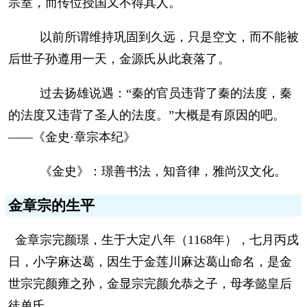
宗室，而传位授国又不得其人。
以前所谓维持巩固到久远，只是空文，而不能被
后世子孙遵用一天，金源氏从此衰落了。
过去扬雄说遇：“秦的官员违背了秦的法度，秦
的法度又违背了圣人的法度。”大概是有原因的吧。
——《金史·章宗本纪》
《金史》：璟善书法，知音律，雅尚汉文化。
金章宗的生平
金章宗完颜璟，生于大定八年（1168年），七月丙戌
日，小字麻达葛，因生于金莲川麻达葛山命名，是金
世宗完颜雍之孙，金显宗完颜允恭之子，母孝懿皇后
徒单氏。