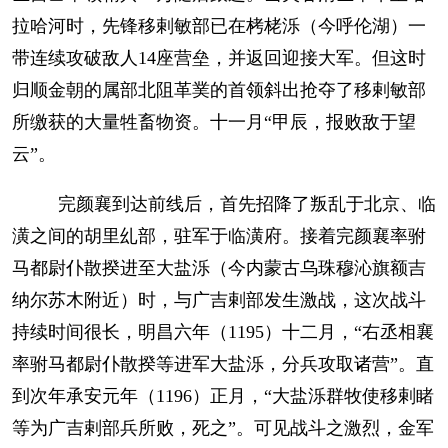
拉哈河时，先锋移剌敏部已在栲栳泺（今呼伦湖）一
带连续攻破敌人14座营垒，并返回迎接大军。但这时
归顺金朝的属部北阻革菐的首领斜出抢夺了移剌敏部
所缴获的大量牲畜物资。十一月“甲辰，报败敌于望
云”。
完颜襄到达前线后，首先招降了叛乱于北京、临
潢之间的胡里乣部，驻军于临潢府。接着完颜襄率驸
马都尉仆散揆进至大盐泺（今内蒙古乌珠穆沁旗额吉
纳尔苏木附近）时，与广吉剌部发生激战，这次战斗
持续时间很长，明昌六年（1195）十二月，“右丞相襄
率驸马都尉仆散揆等进军大盐泺，分兵攻取诸营”。直
到次年承安元年（1196）正月，“大盐泺群牧使移剌睹
等为广吉剌部兵所败，死之”。可见战斗之激烈，金军