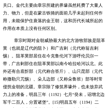
关口。金代主要由章宗所建的界壕虽然耗费了大量人
力、物力，但是在蒙古铁骑的面前几乎未起到任何作
用，未能保护住衰落的金王朝，这和历代长城所起的
作用在本质上没有任何区别。
章宗时期对金朝威胁最大的北方游牧部族是阻革
菐（也就是辽代的阻卜）和广吉剌（元代称翁吉剌
惕）。阻革菐部居住在今克鲁伦河下游呼伦贝尔一
带，广吉剌部住在阻革菐部以南今哈拉哈河以北。此
外还有合底忻部（元代称合答斤）、山只昆部（元代
称撒勒只兀惕）、朵儿边部（又称朵鲁班）部等时常
侵扰金朝的北疆。章宗除了修筑界壕外，也未放弃武
力上的准备，明昌三年（1192）七月“癸未，诏增北边
军千二百人，分置诸堡”。[15]明昌五年（1194）二