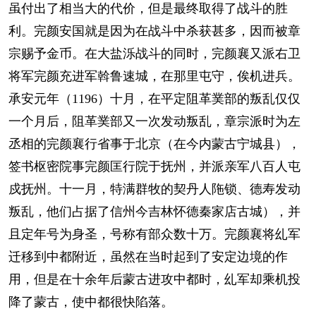
虽付出了相当大的代价，但是最终取得了战斗的胜
利。完颜安国就是因为在战斗中杀获甚多，因而被章
宗赐予金币。在大盐泺战斗的同时，完颜襄又派右卫
将军完颜充进军斡鲁速城，在那里屯守，俟机进兵。
承安元年（1196）十月，在平定阻革菐部的叛乱仅仅
一个月后，阻革菐部又一次发动叛乱，章宗派时为左
丞相的完颜襄行省事于北京（在今内蒙古宁城县），
签书枢密院事完颜匡行院于抚州，并派亲军八百人屯
戍抚州。十一月，特满群牧的契丹人陁锁、德寿发动
叛乱，他们占据了信州今吉林怀德秦家店古城），并
且定年号为身圣，号称有部众数十万。完颜襄将乣军
迁移到中都附近，虽然在当时起到了安定边境的作
用，但是在十余年后蒙古进攻中都时，乣军却乘机投
降了蒙古，使中都很快陷落。